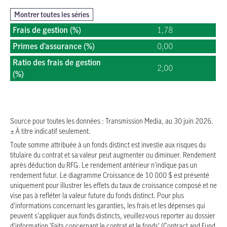
2026/07/14
14,2774 $
Montrer toutes les séries
2026/07/13
14,2970 $
Frais de gestion (%)
1,78
2026/07/10
14,3380 $
Primes d’assurance (%)
0,00
2026/07/09
14,3079 $
2026/07/08
14,2901 $
Ratio des frais de gestion
2,00
(%)
2026/07/07
14,2744 $
2026/07/06
14,3003 $
2026/07/03
14,3081 $
2026/07/02
14,2714 $
Source pour toutes les données : Transmission Media, au 30 juin 2026.
± À titre indicatif seulement.
2026/06/30
14,3414 $
Toute somme attribuée à un fonds distinct est investie aux risques du
2026/06/29
14,3969 $
titulaire du contrat et sa valeur peut augmenter ou diminuer. Rendement
2026/06/26
14,3472 $
après déduction du RFG. Le rendement antérieur n'indique pas un
2026/06/25
14,3138 $
rendement futur. Le diagramme Croissance de 10 000 $ est présenté
uniquement pour illustrer les effets du taux de croissance composé et ne
2026/06/24
14,2667 $
vise pas à refléter la valeur future du fonds distinct. Pour plus
2026/06/23
14,3034 $
d'informations concernant les garanties, les frais et les dépenses qui
peuvent s'appliquer aux fonds distincts, veuillez-vous reporter au dossier
2026/06/22
14,3312 $
d'information 'Faits concernant le contrat et le fonds' (Contract and Fund