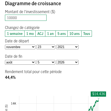
Diagramme de croissance
Montant de l'investissement ($)
Changez de catégorie
1 semaine
1 mo
ACJ
1 an
5 ans
10 ans
Tous
Date de départ
Date de fin
Rendement total pour cette période
44,4%
$14.436
1637625600000
1700000000000
178588800000
14K