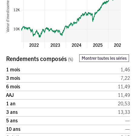
Valeur d'investissement ($)
12K
10K
2021
2022
2023
2024
2025
2026
Rendements composés
Montrer toutes les séries
(%)
11,8%
11,6%
1 mois
1,46
3 mois
7,22
6,4%
6 mois
11,49
AAJ
11,49
Rendement annuel (%)
1 an
20,53
0
3 ans
13,33
5 ans
—
10 ans
—
-5,5%